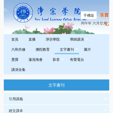
手機版
丙午年 六月廿六
首頁
直播
淨宗學院
導師講演
六和共修
佛陀教育
文字書刊
圖片
墨寶
蓮池海會
影音
有聲電台
講演全集
文字書刊
引用講義
經文課本