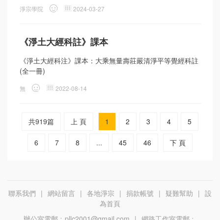
淨宗學院
2024-03-27
《淨土大經科註》課本
《淨土大經科注》課本：大乘無量壽莊嚴清淨平等覺經科註
(全一冊)
無
2022-08-14
共919篇
上 頁
1
2
3
4
5
6
7
8
...
45
46
下 頁
聯系我們
|
網站留言
|
各地淨宗
|
捐款帳號
|
疑難幫助
|
設
為首頁
辦公室電郵﹕
pllc2001@gmail.com
|
網路工作室電郵﹕