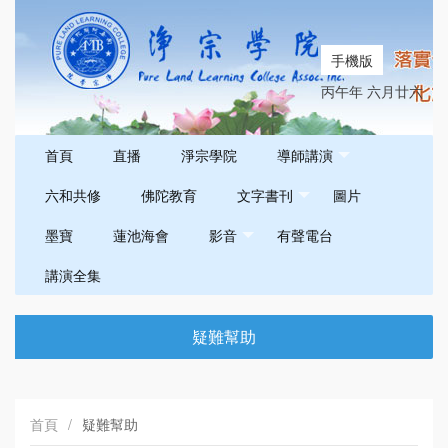
手機版
丙午年 六月廿六
首頁
直播
淨宗學院
導師講演
六和共修
佛陀教育
文字書刊
圖片
墨寶
蓮池海會
影音
有聲電台
講演全集
疑難幫助
首頁
/
疑難幫助