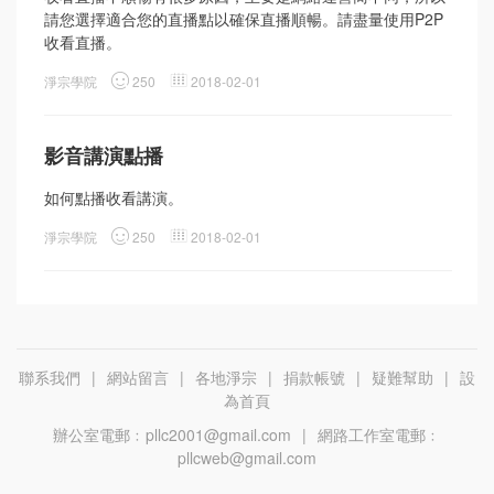
請您選擇適合您的直播點以確保直播順暢。請盡量使用P2P
收看直播。
淨宗學院
250
2018-02-01
影音講演點播
如何點播收看講演。
淨宗學院
250
2018-02-01
聯系我們
|
網站留言
|
各地淨宗
|
捐款帳號
|
疑難幫助
|
設
為首頁
辦公室電郵﹕
pllc2001@gmail.com
|
網路工作室電郵﹕
pllcweb@gmail.com