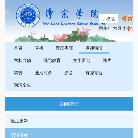
手機版
丙午年 六月廿七
首頁
直播
淨宗學院
導師講演
六和共修
佛陀教育
文字書刊
圖片
墨寶
蓮池海會
影音
有聲電台
講演全集
導師講演
最近更新
認識佛教