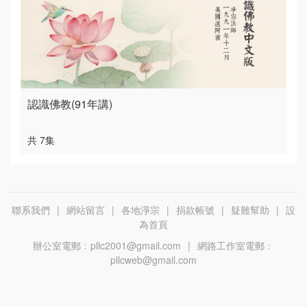
認識佛教(91年講)
共 7集
聯系我們
|
網站留言
|
各地淨宗
|
捐款帳號
|
疑難幫助
|
設
為首頁
辦公室電郵﹕
pllc2001@gmail.com
|
網路工作室電郵﹕
pllcweb@gmail.com