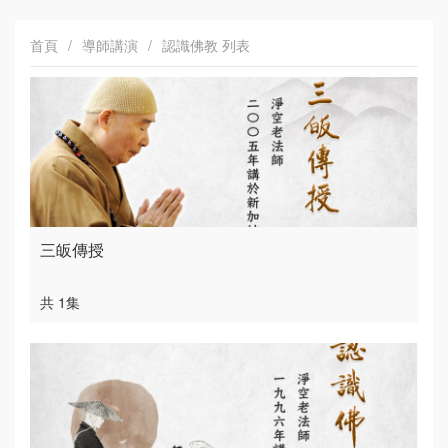
首頁
/
導師講演
/
認識佛教 列表
三皈傳授
共 1集