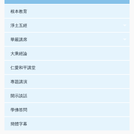
根本教育
淨土五經
華嚴講席
大乘經論
仁愛和平講堂
專題講演
開示談話
學佛答問
簡體字幕