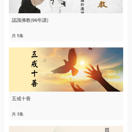
認識佛教(96年講)
共 5集
五戒十善
共 3集