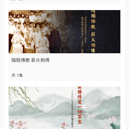
隨順佛教 薪火相傳
共 1集