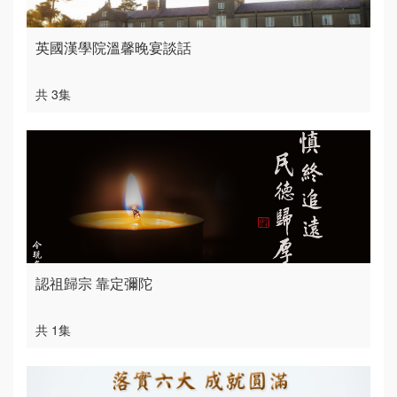
英國漢學院溫馨晚宴談話
共 3集
認祖歸宗 靠定彌陀
共 1集