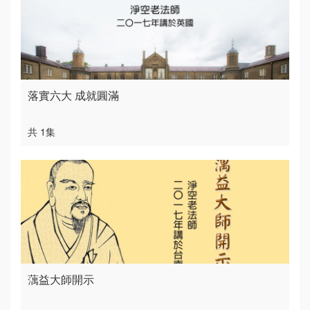
落實六大 成就圓滿
共 1集
蕅益大師開示