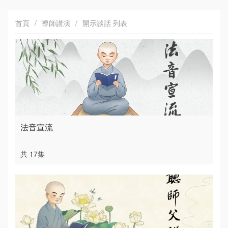
首頁
/
導師講演
/
開示談話 列表
法音宣流
共 17集