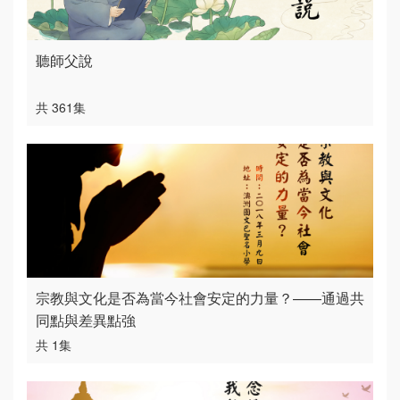
聽師父說
共 361集
宗教與文化是否為當今社會安定的力量？——通過共
同點與差異點強
共 1集