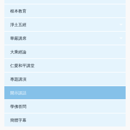
根本教育
淨土五經
華嚴講席
大乘經論
仁愛和平講堂
專題講演
開示談話
學佛答問
簡體字幕