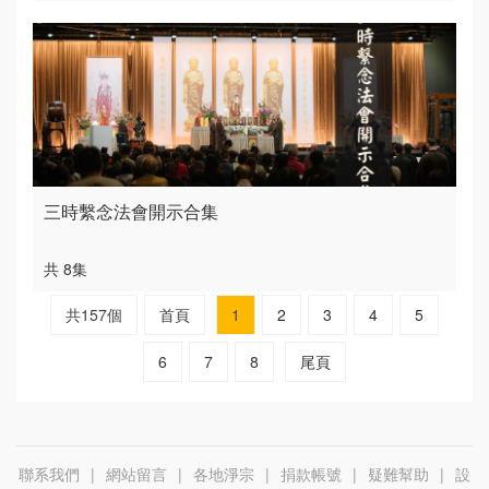
三時繫念法會開示合集
共 8集
共157個
首頁
1
2
3
4
5
6
7
8
尾頁
聯系我們
|
網站留言
|
各地淨宗
|
捐款帳號
|
疑難幫助
|
設