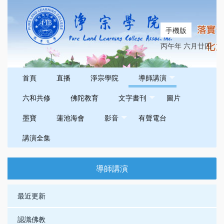
手機版
丙午年 六月廿四
首頁
直播
淨宗學院
導師講演
六和共修
佛陀教育
文字書刊
圖片
墨寶
蓮池海會
影音
有聲電台
講演全集
導師講演
最近更新
認識佛教