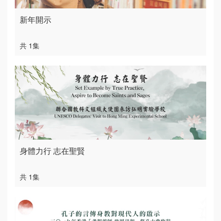
新年開示
共 1集
身體力行 志在聖賢
共 1集