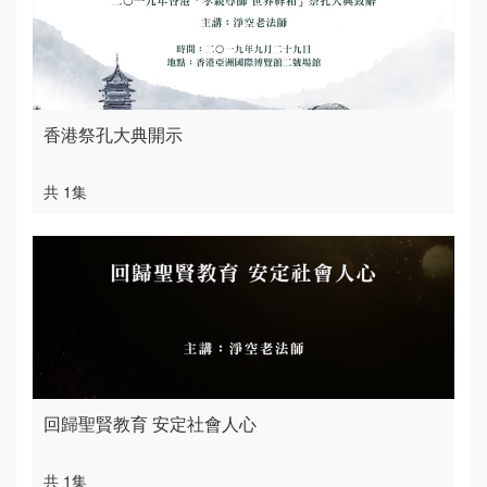
香港祭孔大典開示
共 1集
回歸聖賢教育 安定社會人心
共 1集