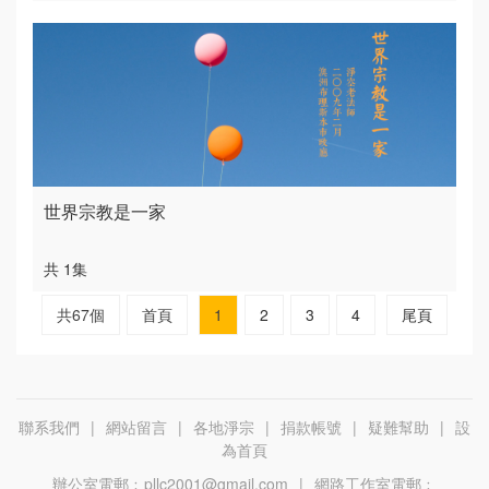
世界宗教是一家
共 1集
共67個
首頁
1
2
3
4
尾頁
聯系我們
|
網站留言
|
各地淨宗
|
捐款帳號
|
疑難幫助
|
設
為首頁
辦公室電郵﹕
pllc2001@gmail.com
|
網路工作室電郵﹕