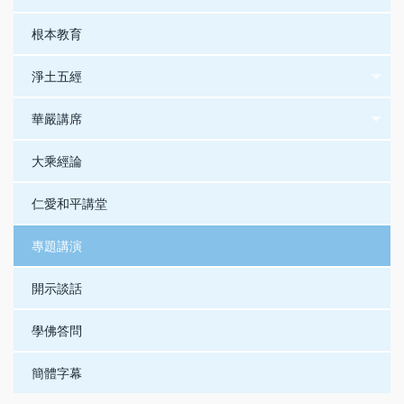
根本教育
淨土五經
華嚴講席
大乘經論
仁愛和平講堂
專題講演
開示談話
學佛答問
簡體字幕