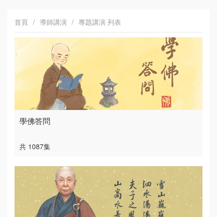
首頁
/
導師講演
/
專題講演 列表
學佛答問
共 1087集