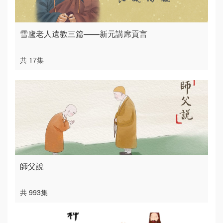
雪廬老人遺教三篇——新元講席貢言
共 17集
師父說
共 993集