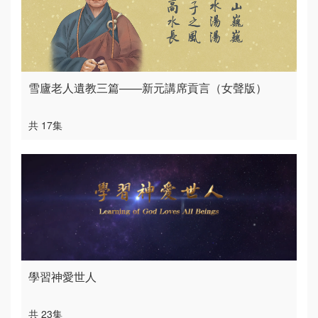
雪廬老人遺教三篇——新元講席貢言（女聲版）
共 17集
學習神愛世人
共 23集