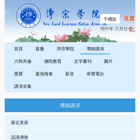
手機版
丙午年 六月廿七
首頁
直播
淨宗學院
導師講演
六和共修
佛陀教育
文字書刊
圖片
墨寶
蓮池海會
影音
有聲電台
講演全集
導師講演
最近更新
認識佛教