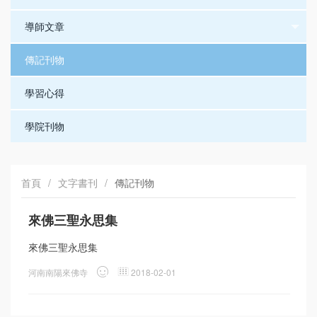
導師文章
傳記刊物
學習心得
學院刊物
首頁
/
文字書刊
/
傳記刊物
來佛三聖永思集
來佛三聖永思集
河南南陽來佛寺
2018-02-01