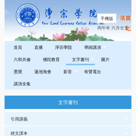
手機版
丙午年 六月廿五
首頁
直播
淨宗學院
導師講演
六和共修
佛陀教育
文字書刊
圖片
墨寶
蓮池海會
影音
有聲電台
講演全集
文字書刊
引用講義
經文課本