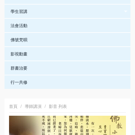
學生習講
法會活動
佛號梵唄
影視動畫
群書治要
行一共修
首頁
/
導師講演
/
影音 列表