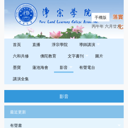
手機版
丙午年 六月廿六
首頁
直播
淨宗學院
導師講演
六和共修
佛陀教育
文字書刊
圖片
墨寶
蓮池海會
影音
有聲電台
講演全集
影音
最近更新
有聲書