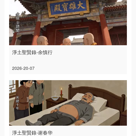
淨土聖賢錄-余慎行
2026-20-07
淨土聖賢錄-谢春华