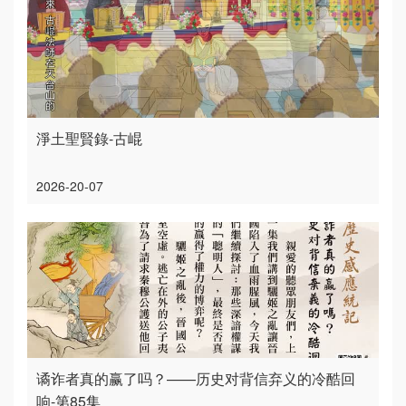
淨土聖賢錄-古崐
2026-20-07
谲诈者真的赢了吗？——历史对背信弃义的冷酷回
响-第85集